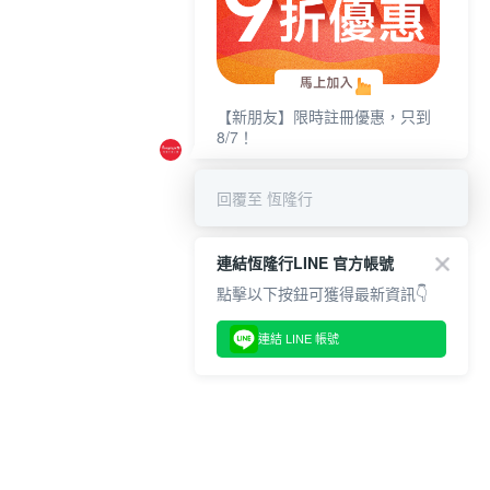
【新朋友】限時註冊優惠，只到
8/7！
回覆至 恆隆行
連結恆隆行LINE 官方帳號
點擊以下按鈕可獲得最新資訊👇
連結 LINE 帳號