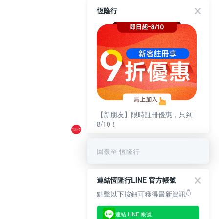
恆隆行
【新朋友】限時註冊優惠，只到
8/10！
回覆至 恆隆行
連結恆隆行LINE 官方帳號
點擊以下按鈕可獲得最新資訊👇
連結 LINE 帳號