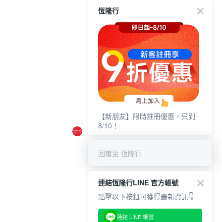
恆隆行
【新朋友】限時註冊優惠，只到
8/10！
回覆至 恆隆行
連結恆隆行LINE 官方帳號
點擊以下按鈕可獲得最新資訊👇
連結 LINE 帳號