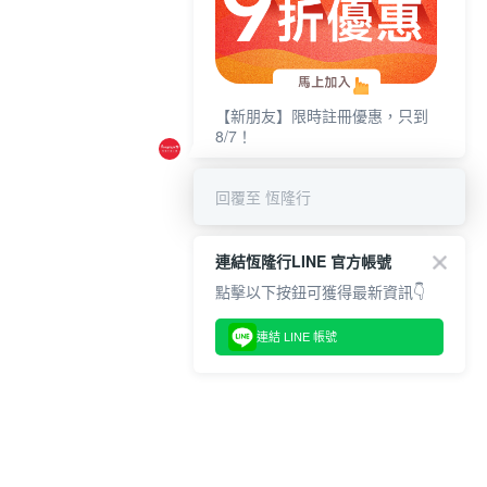
【新朋友】限時註冊優惠，只到
8/7！
回覆至 恆隆行
連結恆隆行LINE 官方帳號
點擊以下按鈕可獲得最新資訊👇
連結 LINE 帳號