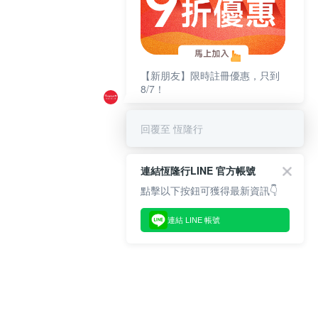
【新朋友】限時註冊優惠，只到
8/7！
回覆至 恆隆行
連結恆隆行LINE 官方帳號
點擊以下按鈕可獲得最新資訊👇
連結 LINE 帳號