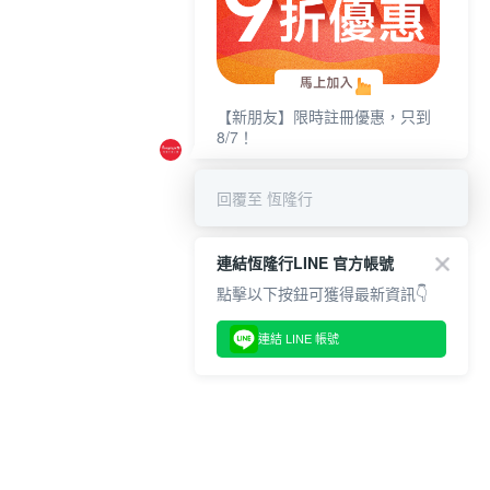
【新朋友】限時註冊優惠，只到
8/7！
回覆至 恆隆行
連結恆隆行LINE 官方帳號
點擊以下按鈕可獲得最新資訊👇
連結 LINE 帳號