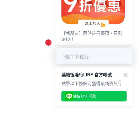
【新朋友】限時註冊優惠，只到
8/10！
回覆至 恆隆行
連結恆隆行LINE 官方帳號
點擊以下按鈕可獲得最新資訊👇
連結 LINE 帳號