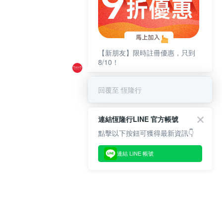
【新朋友】限時註冊優惠，只到
8/10！
回覆至 恆隆行
連結恆隆行LINE 官方帳號
點擊以下按鈕可獲得最新資訊👇
連結 LINE 帳號