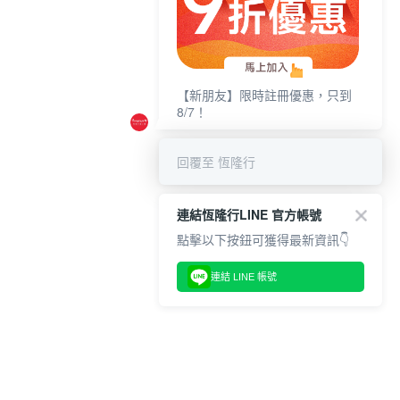
【新朋友】限時註冊優惠，只到
8/7！
回覆至 恆隆行
連結恆隆行LINE 官方帳號
點擊以下按鈕可獲得最新資訊👇
連結 LINE 帳號