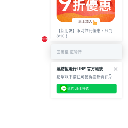
【新朋友】限時註冊優惠，只到
8/10！
回覆至 恆隆行
連結恆隆行LINE 官方帳號
點擊以下按鈕可獲得最新資訊👇
連結 LINE 帳號