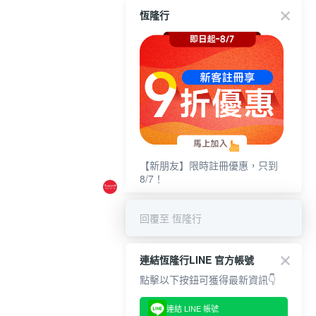
恆隆行
【新朋友】限時註冊優惠，只到
8/7！
回覆至 恆隆行
連結恆隆行LINE 官方帳號
點擊以下按鈕可獲得最新資訊👇
連結 LINE 帳號