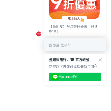
【新朋友】限時註冊優惠，只到
8/10！
回覆至 恆隆行
連結恆隆行LINE 官方帳號
點擊以下按鈕可獲得最新資訊👇
連結 LINE 帳號