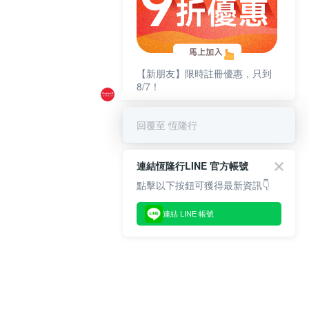
【新朋友】限時註冊優惠，只到
8/7！
回覆至 恆隆行
連結恆隆行LINE 官方帳號
點擊以下按鈕可獲得最新資訊👇
連結 LINE 帳號