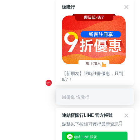
恆隆行
【新朋友】限時註冊優惠，只到
8/7！
回覆至 恆隆行
連結恆隆行LINE 官方帳號
點擊以下按鈕可獲得最新資訊👇
連結 LINE 帳號