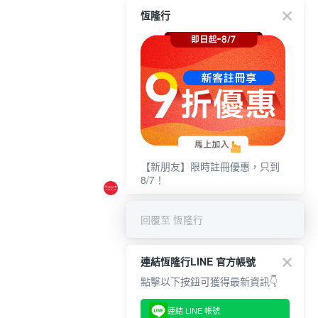
恆隆行
【新朋友】限時註冊優惠，只到
8/7！
回覆至 恆隆行
連結恆隆行LINE 官方帳號
點擊以下按鈕可獲得最新資訊👇
連結 LINE 帳號