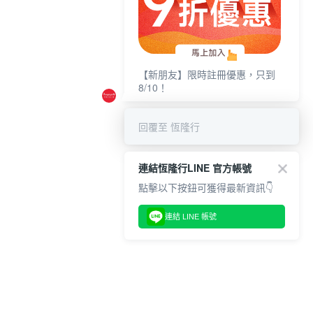
【新朋友】限時註冊優惠，只到
8/10！
回覆至 恆隆行
連結恆隆行LINE 官方帳號
點擊以下按鈕可獲得最新資訊👇
連結 LINE 帳號