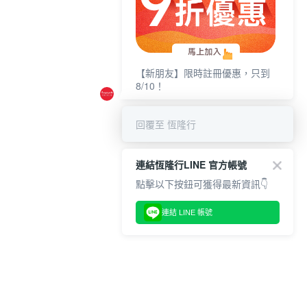
【新朋友】限時註冊優惠，只到
8/10！
回覆至 恆隆行
連結恆隆行LINE 官方帳號
點擊以下按鈕可獲得最新資訊👇
連結 LINE 帳號