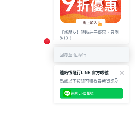
【新朋友】限時註冊優惠，只到
8/10！
回覆至 恆隆行
連結恆隆行LINE 官方帳號
點擊以下按鈕可獲得最新資訊👇
連結 LINE 帳號