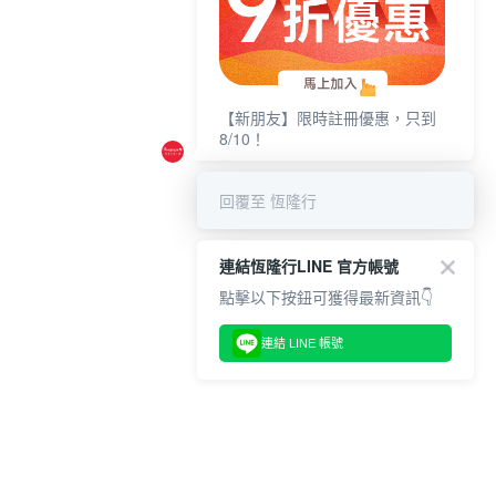
【新朋友】限時註冊優惠，只到
8/10！
回覆至 恆隆行
連結恆隆行LINE 官方帳號
點擊以下按鈕可獲得最新資訊👇
連結 LINE 帳號