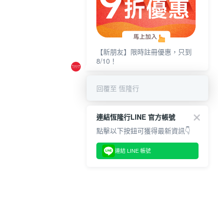
【新朋友】限時註冊優惠，只到
8/10！
回覆至 恆隆行
連結恆隆行LINE 官方帳號
點擊以下按鈕可獲得最新資訊👇
連結 LINE 帳號