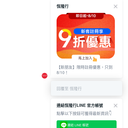
恆隆行
【新朋友】限時註冊優惠，只到
8/10！
回覆至 恆隆行
連結恆隆行LINE 官方帳號
點擊以下按鈕可獲得最新資訊👇
連結 LINE 帳號