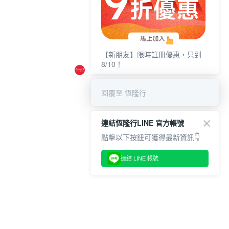
【新朋友】限時註冊優惠，只到
8/10！
回覆至 恆隆行
連結恆隆行LINE 官方帳號
點擊以下按鈕可獲得最新資訊👇
連結 LINE 帳號