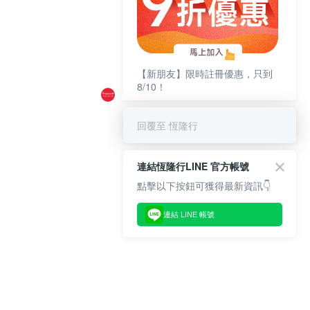
【新朋友】限時註冊優惠，只到
8/10！
回覆至 恆隆行
連結恆隆行LINE 官方帳號
點擊以下按鈕可獲得最新資訊👇
連結 LINE 帳號