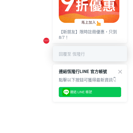
【新朋友】限時註冊優惠，只到
8/7！
回覆至 恆隆行
連結恆隆行LINE 官方帳號
點擊以下按鈕可獲得最新資訊👇
連結 LINE 帳號