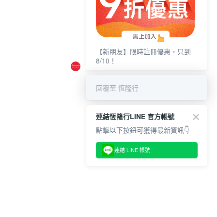
【新朋友】限時註冊優惠，只到
8/10！
回覆至 恆隆行
連結恆隆行LINE 官方帳號
點擊以下按鈕可獲得最新資訊👇
連結 LINE 帳號