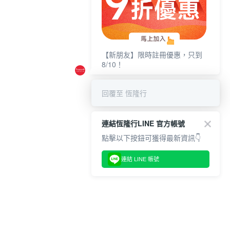
【新朋友】限時註冊優惠，只到
8/10！
回覆至 恆隆行
連結恆隆行LINE 官方帳號
點擊以下按鈕可獲得最新資訊👇
連結 LINE 帳號