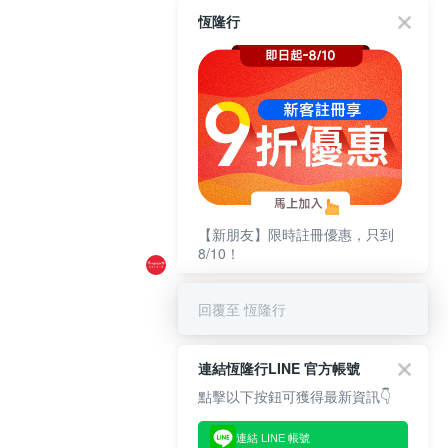
恆隆行
【新朋友】限時註冊優惠，只到
8/10！
回覆至 恆隆行
連結恆隆行LINE 官方帳號
點擊以下按鈕可獲得最新資訊👇
連結 LINE 帳號