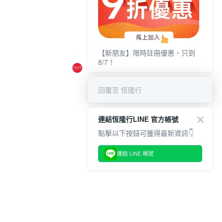
【新朋友】限時註冊優惠，只到
8/7！
回覆至 恆隆行
連結恆隆行LINE 官方帳號
點擊以下按鈕可獲得最新資訊👇
連結 LINE 帳號