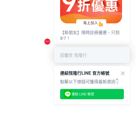
【新朋友】限時註冊優惠，只到
8/7！
回覆至 恆隆行
連結恆隆行LINE 官方帳號
點擊以下按鈕可獲得最新資訊👇
連結 LINE 帳號