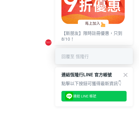
【新朋友】限時註冊優惠，只到
8/10！
回覆至 恆隆行
連結恆隆行LINE 官方帳號
點擊以下按鈕可獲得最新資訊👇
連結 LINE 帳號