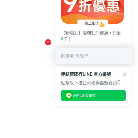
【新朋友】限時註冊優惠，只到
8/7！
回覆至 恆隆行
連結恆隆行LINE 官方帳號
點擊以下按鈕可獲得最新資訊👇
連結 LINE 帳號