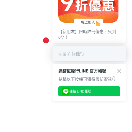
【新朋友】限時註冊優惠，只到
8/7！
回覆至 恆隆行
連結恆隆行LINE 官方帳號
點擊以下按鈕可獲得最新資訊👇
連結 LINE 帳號