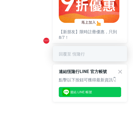
【新朋友】限時註冊優惠，只到
8/7！
回覆至 恆隆行
連結恆隆行LINE 官方帳號
點擊以下按鈕可獲得最新資訊👇
連結 LINE 帳號