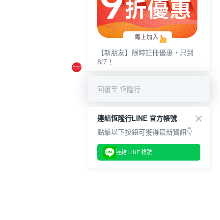
【新朋友】限時註冊優惠，只到
8/7！
回覆至 恆隆行
連結恆隆行LINE 官方帳號
點擊以下按鈕可獲得最新資訊👇
連結 LINE 帳號