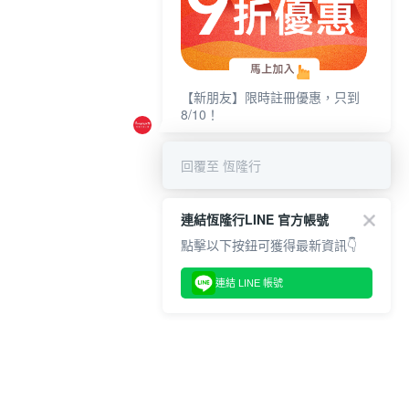
【新朋友】限時註冊優惠，只到
8/10！
回覆至 恆隆行
連結恆隆行LINE 官方帳號
點擊以下按鈕可獲得最新資訊👇
連結 LINE 帳號