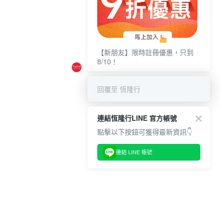
【新朋友】限時註冊優惠，只到
8/10！
回覆至 恆隆行
連結恆隆行LINE 官方帳號
點擊以下按鈕可獲得最新資訊👇
連結 LINE 帳號