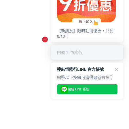
【新朋友】限時註冊優惠，只到
8/10！
回覆至 恆隆行
連結恆隆行LINE 官方帳號
點擊以下按鈕可獲得最新資訊👇
連結 LINE 帳號