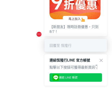
【新朋友】限時註冊優惠，只到
8/7！
回覆至 恆隆行
連結恆隆行LINE 官方帳號
點擊以下按鈕可獲得最新資訊👇
連結 LINE 帳號