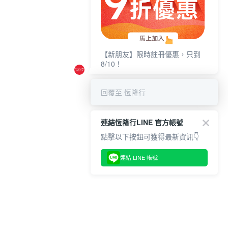
【新朋友】限時註冊優惠，只到
8/10！
回覆至 恆隆行
連結恆隆行LINE 官方帳號
點擊以下按鈕可獲得最新資訊👇
連結 LINE 帳號