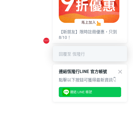
【新朋友】限時註冊優惠，只到
8/10！
回覆至 恆隆行
連結恆隆行LINE 官方帳號
點擊以下按鈕可獲得最新資訊👇
連結 LINE 帳號