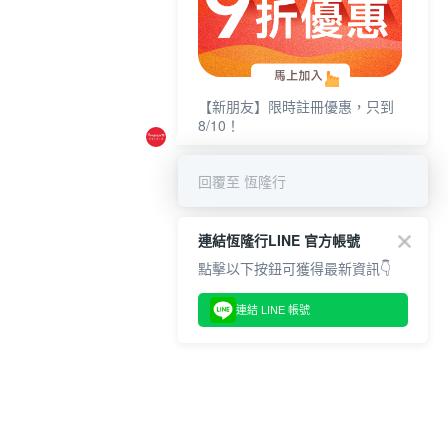
【新朋友】限時註冊優惠，只到
8/10！
回覆至 恆隆行
連結恆隆行LINE 官方帳號
點擊以下按鈕可獲得最新資訊👇
連結 LINE 帳號