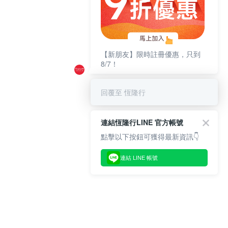
【新朋友】限時註冊優惠，只到
8/7！
回覆至 恆隆行
連結恆隆行LINE 官方帳號
點擊以下按鈕可獲得最新資訊👇
連結 LINE 帳號