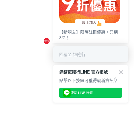
【新朋友】限時註冊優惠，只到
8/7！
回覆至 恆隆行
連結恆隆行LINE 官方帳號
點擊以下按鈕可獲得最新資訊👇
連結 LINE 帳號