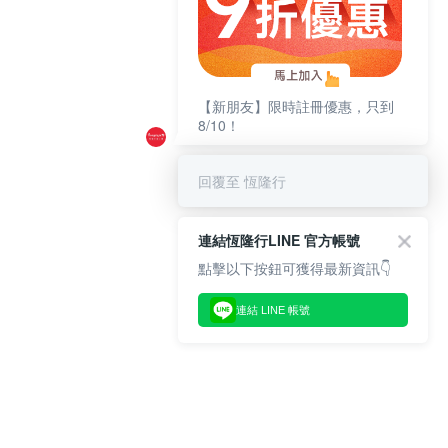
【新朋友】限時註冊優惠，只到
8/10！
回覆至 恆隆行
連結恆隆行LINE 官方帳號
點擊以下按鈕可獲得最新資訊👇
連結 LINE 帳號