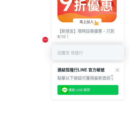
【新朋友】限時註冊優惠，只到
8/10！
回覆至 恆隆行
連結恆隆行LINE 官方帳號
點擊以下按鈕可獲得最新資訊👇
連結 LINE 帳號