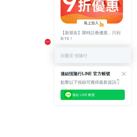
【新朋友】限時註冊優惠，只到
8/10！
回覆至 恆隆行
連結恆隆行LINE 官方帳號
點擊以下按鈕可獲得最新資訊👇
連結 LINE 帳號