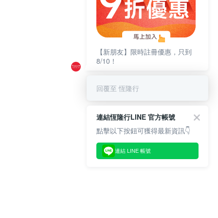
【新朋友】限時註冊優惠，只到
8/10！
回覆至 恆隆行
連結恆隆行LINE 官方帳號
點擊以下按鈕可獲得最新資訊👇
連結 LINE 帳號