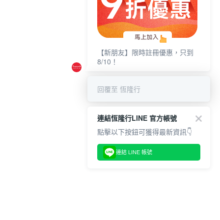
【新朋友】限時註冊優惠，只到
8/10！
回覆至 恆隆行
連結恆隆行LINE 官方帳號
點擊以下按鈕可獲得最新資訊👇
連結 LINE 帳號