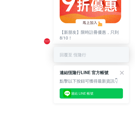
【新朋友】限時註冊優惠，只到
8/10！
回覆至 恆隆行
連結恆隆行LINE 官方帳號
點擊以下按鈕可獲得最新資訊👇
連結 LINE 帳號