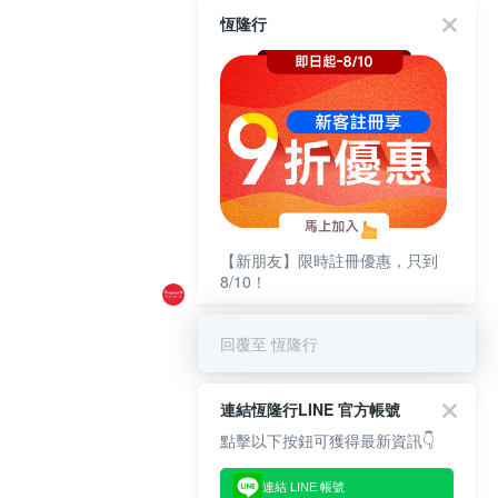
恆隆行
【新朋友】限時註冊優惠，只到
8/10！
回覆至 恆隆行
連結恆隆行LINE 官方帳號
點擊以下按鈕可獲得最新資訊👇
連結 LINE 帳號